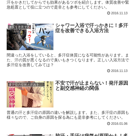
汗をかきだしてからでも効果があるツボを紹介します。体質改善や緊
急処置として役に立つので是非とも参考にしてください。
2016.11.13
シャワー入浴で汗っかきに！多汗
体質を改善する
症を改善できる入浴方法
間違った入浴をしていると、多汗症体質になる可能性があります。ま
た、汗の質が悪くなるので臭いもきつくなります。正しい入浴方法で
多汗症を改善してみては？
2016.11.13
不安で汗が止まらない！発汗原因
多汗症の症状と原因を知る
と副交感神経の関係
普通の汗と多汗症の原因の違いを解説します。また、多汗症の原因も
様々なので、ご自身の原因を探る為にも是非参考にしてください。
2016.01.06
脇汗・手汗は病気が原因かも！多